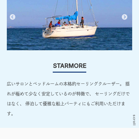
STARMORE
フォ
広いサロンとベッドルームの本格的セーリングクルーザー。 揺
ス
ト
れが極めて少なく安定しているのが特徴で、 セーリングだけで
ル
はなく、 停泊して優雅な船上パーティにもご利用いただけま
で
す。
scroll