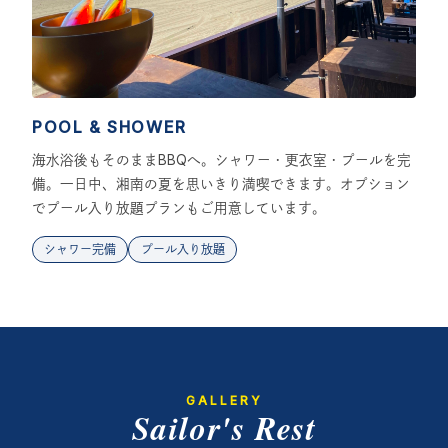
POOL & SHOWER
海水浴後もそのままBBQへ。シャワー・更衣室・プールを完
備。一日中、湘南の夏を思いきり満喫できます。オプション
でプール入り放題プランもご用意しています。
シャワー完備
プール入り放題
GALLERY
Sailor's Rest