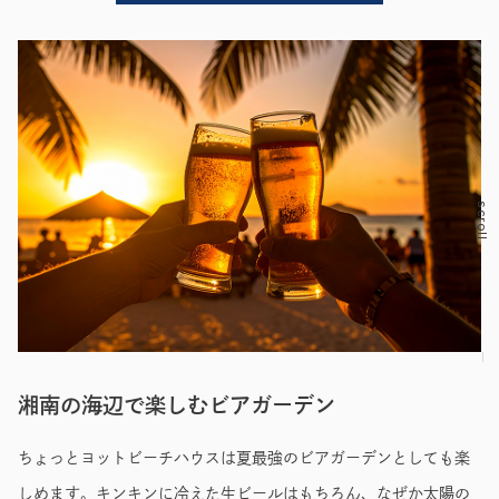
scroll
湘南の海辺で楽しむビアガーデン
ちょっとヨットビーチハウスは夏最強のビアガーデンとしても楽
しめます。キンキンに冷えた生ビールはもちろん、なぜか太陽の