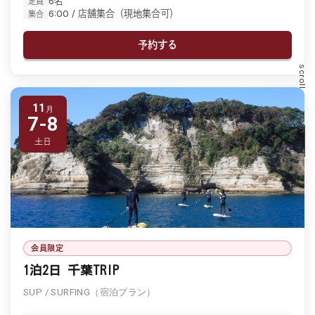
6名
定員
6:00 / 店舗集合（現地集合可）
集合
予約する
scroll
11
7-8
土日
会員限定
1泊2日 千葉TRIP
SUP / SURFING（宿泊プラン）