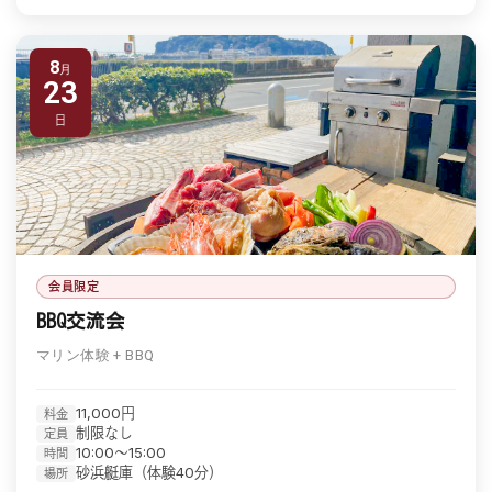
8
23
日
会員限定
BBQ交流会
マリン体験 + BBQ
11,000円
料金
制限なし
定員
10:00〜15:00
時間
砂浜艇庫（体験40分）
場所