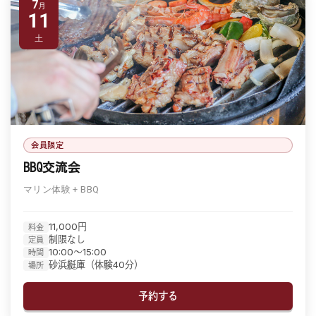
7
11
土
会員限定
BBQ交流会
マリン体験 + BBQ
11,000円
料金
制限なし
定員
10:00〜15:00
時間
砂浜艇庫（体験40分）
場所
予約する