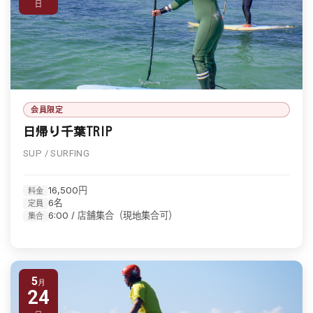
日
会員限定
日帰り千葉TRIP
SUP / SURFING
16,500円
料金
6名
定員
6:00 / 店舗集合（現地集合可）
集合
5
24