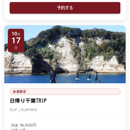
予約する
10
17
日
会員限定
日帰り千葉TRIP
SUP / SURFING
16,500円
料金