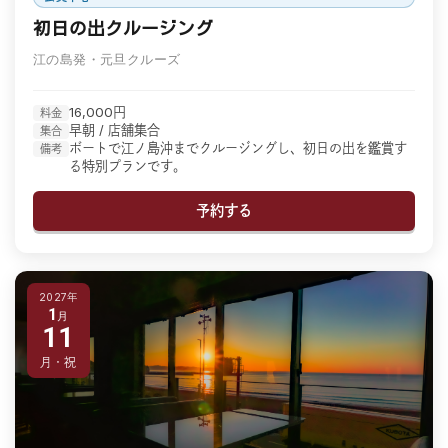
初日の出クルージング
江の島発・元旦クルーズ
16,000円
料金
早朝 / 店舗集合
集合
ボートで江ノ島沖までクルージングし、初日の出を鑑賞す
備考
る特別プランです。
予約する
2027年
1
11
月・祝