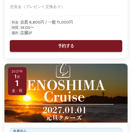
交流会（プレゼント交換あり）
会員 8,800円 / 一般 11,000円
料金
14:00〜
時間
店舗2F
場所
予約する
2027年
1
1
金・祝
会員中心