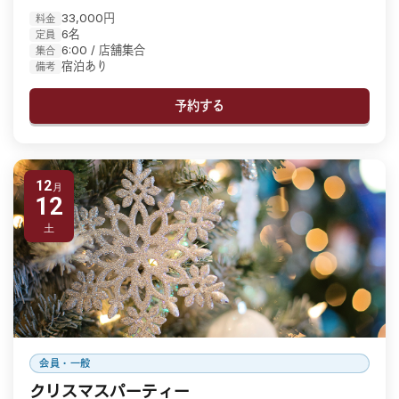
33,000円
料金
6名
定員
6:00 / 店舗集合
集合
宿泊あり
備考
予約する
12
12
土
会員・一般
クリスマスパーティー