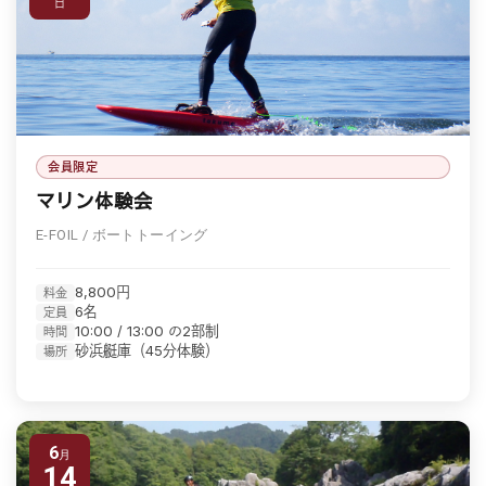
日
会員限定
マリン体験会
E-FOIL / ボートトーイング
8,800円
料金
6名
定員
10:00 / 13:00 の2部制
時間
砂浜艇庫（45分体験）
場所
6
14