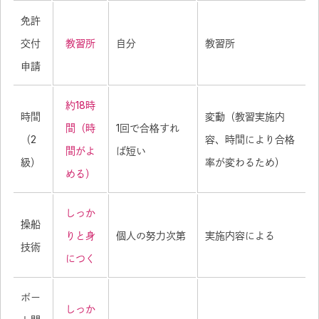
免許
交付
教習所
自分
教習所
申請
約18時
時間
変動（教習実施内
間（時
1回で合格すれ
（2
容、時間により合格
間がよ
ば短い
級）
率が変わるため）
める）
しっか
操船
りと身
個人の努力次第
実施内容による
技術
につく
ボー
しっか