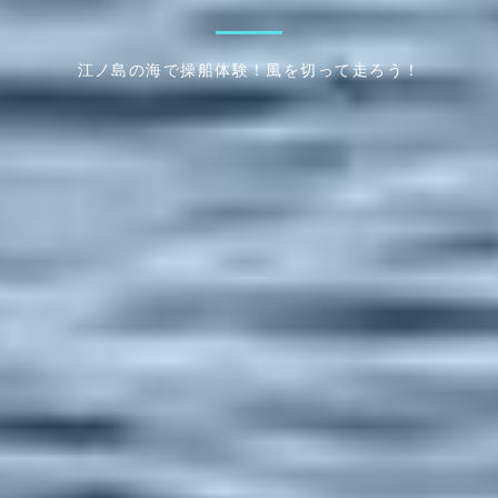
江ノ島の海で操船体験！風を切って走ろう！