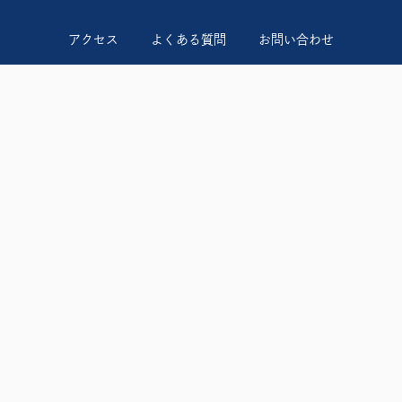
アクセス
よくある質問
お問い合わせ
規約・利用料
サイトマップ
プライバシーポリシー
特定商取引法に基づく表記
ちょっとヨットビーチマリーナ江ノ島
TEL：0120-935-121
〒251-0035 神奈川県藤沢市片瀬海岸 1-12-4
営業時間 9:00〜18:00
火曜定休日