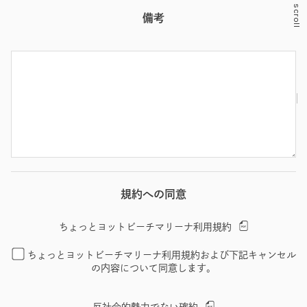
scroll
備考
規約への同意
ちょっとヨットビーチマリーナ利用規約
ちょっとヨットビーチマリーナ利用規約および下記キャンセル
の内容について同意します。
反社会的勢力でない確約