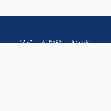
アクセス
よくある質問
お問い合わせ
規約・利用料
サイトマップ
プライバシーポリシー
特定商取引法に基づく表記
ちょっとヨットビーチマリーナ江ノ島
TEL：0120-935-121
〒251-0035 神奈川県藤沢市片瀬海岸 1-12-4