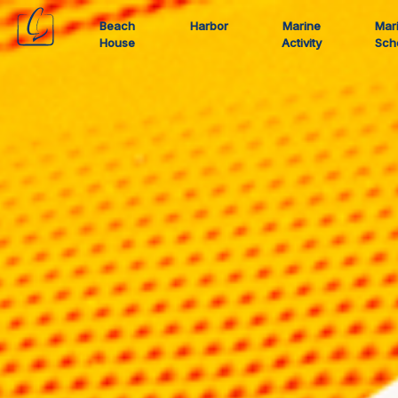
Beach
Harbor
Marine
Mar
House
Activity
Sch