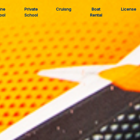
ine
Private
Cruisng
Boat
License
ool
School
Rental