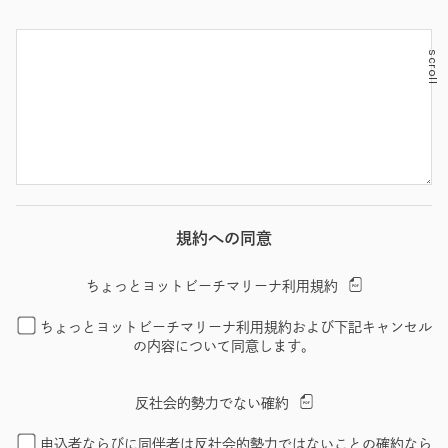
scroll
規約への同意
ちょっとヨットビーチマリーナ利用規約
ちょっとヨットビーチマリーナ利用規約および下記キャンセル
の内容について同意します。
反社会的勢力でない確約
申込者ならびに同伴者は反社会的勢力ではないことの確約なら