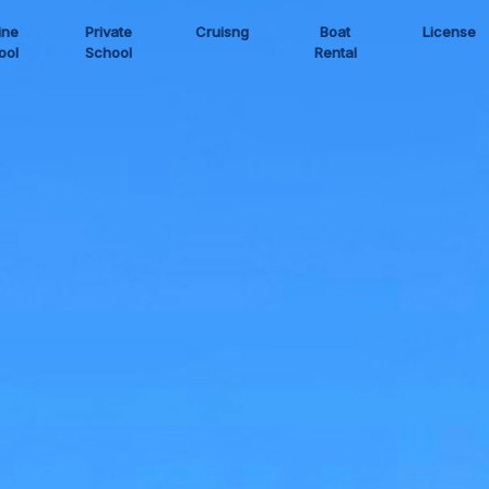
ine
Private
Cruisng
Boat
License
ool
School
Rental