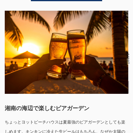
scroll
湘南の海辺で楽しむビアガーデン
ちょっとヨットビーチハウスは夏最強のビアガーデンとしても楽
しめます。キンキンに冷えた生ビールはもちろん、なぜか太陽の