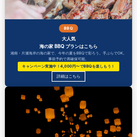
BBQ
大人気
海の家 BBQ プランはこちら
湘南・片瀬海岸の海の家で、今年の夏をBBQで彩ろう。手ぶらでOK。
事前予約で席確保可能。
キャンペーン実施中！4,000円〜でBBQを楽しもう！
詳細はこちら