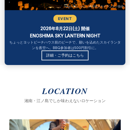
©日本スカイランタン協会
EVENT
2026年8月22日(土) 開催
ENOSHIMA SKY LANTERN NIGHT
ちょっとヨットビーチハウス前のビーチで、願いを込めたスカイランタ
ンを夜空へ。BBQ参加者は500円割引に。
詳細・ご予約はこちら
LOCATION
湘南・江ノ島でしか味わえないロケーション