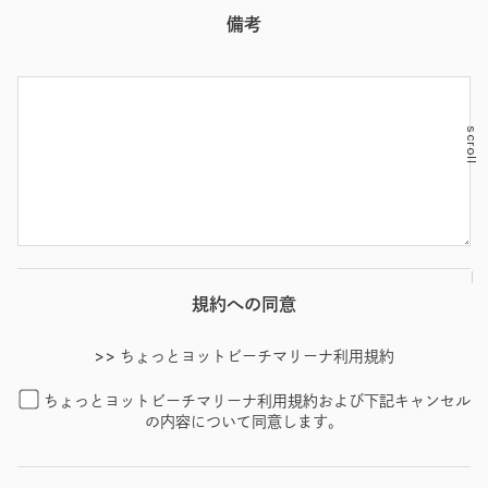
備考
scroll
規約への同意
>> ちょっとヨットビーチマリーナ利用規約
ちょっとヨットビーチマリーナ利用規約および下記キャンセル
の内容について同意します。