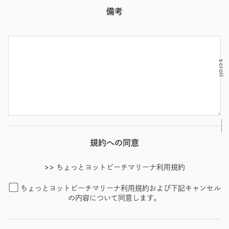
備考
scroll
規約への同意
>> ちょっとヨットビーチマリーナ利用規約
ちょっとヨットビーチマリーナ利用規約および下記キャンセル
の内容について同意します。