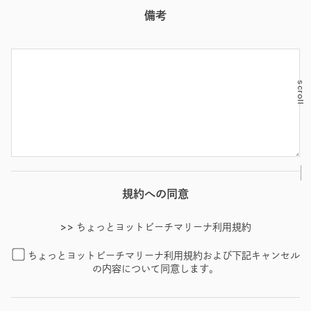
備考
scroll
規約への同意
>> ちょっとヨットビーチマリーナ利用規約
ちょっとヨットビーチマリーナ利用規約および下記キャンセル
の内容について同意します。