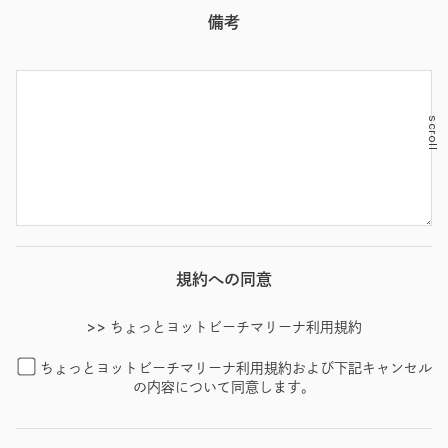
備考
scroll
規約への同意
>> ちょっとヨットビーチマリーナ利用規約
ちょっとヨットビーチマリーナ利用規約および下記キャンセル
の内容について同意します。